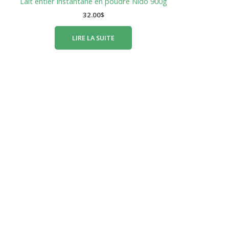
Lait entier instantané en poudre Nido 900g
32.00
$
LIRE LA SUITE