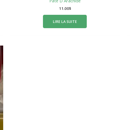
Pate D Arachide
11.00
$
LIRE LA SUITE