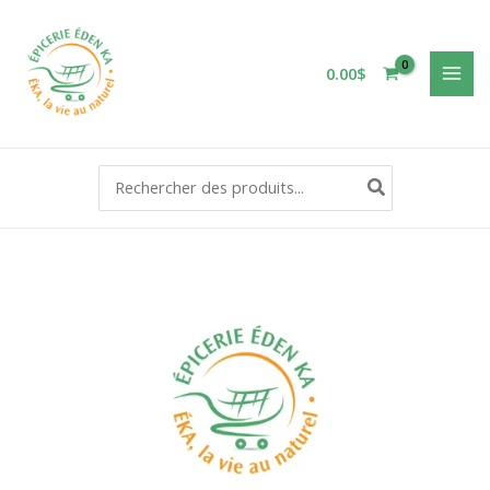
Aller
au
contenu
0.00
$
Rechercher: