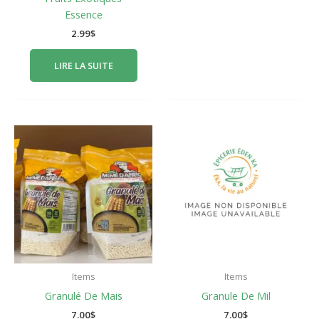
Essence
2.99
$
LIRE LA SUITE
Items
Items
Granulé De Mais
Granule De Mil
7.00
$
7.00
$