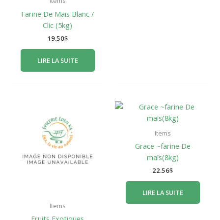
Items
Farine De Maïs Blanc /
Clic (5kg)
19.50
$
LIRE LA SUITE
Items
Grace ~farine De
maïs(8kg)
22.56
$
LIRE LA SUITE
Items
Fruits Exotiques