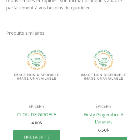
repas simples et rapides. Son format pratique s'adapte
parfaitement à vos besoins du quotidien.
Produits similaires
ÉPICERIE
ÉPICERIE
CLOU DE GIROFLE
Firsty Gingembre À
L’ananas
4.00
$
6.50
$
LIRE LA SUITE