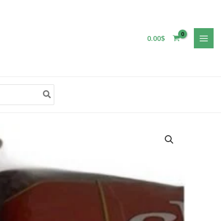
0.00
$