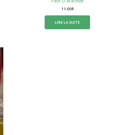
Pate D Arachide
11.00
$
LIRE LA SUITE