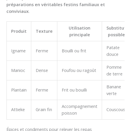
préparations en véritables festins familiaux et
conviviaux
.
Utilisation
Substitut
Produit
Texture
principale
possible
Patate
Igname
Ferme
Bouilli ou frit
douce
Pomme
Manioc
Dense
Foufou ou ragoût
de terre
Banane
Plantain
Ferme
Frit ou bouilli
verte
Accompagnement
Attieke
Grain fin
Couscous
poisson
Épices et condiments pour relever les repas