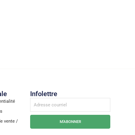
ale
Infolettre
ntialité
es
e vente /
M'ABONNER