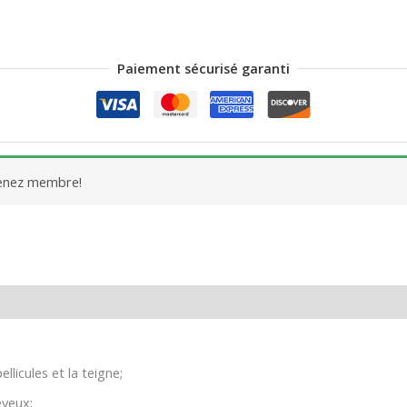
Paiement sécurisé garanti
venez membre!
 (0)
llicules et la teigne;
eveux;