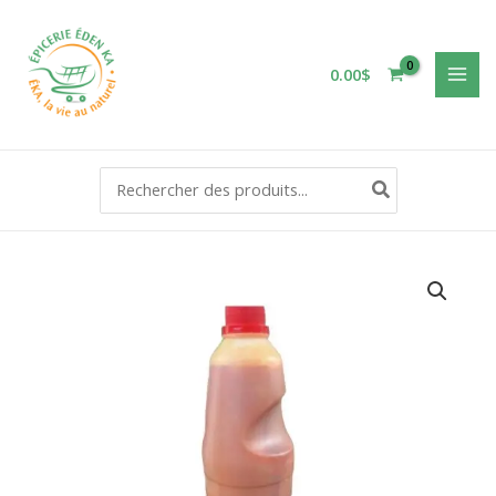
Aller
au
contenu
0.00
$
Rechercher: