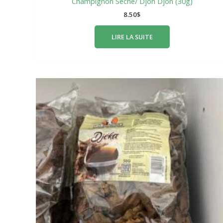
Champignon Séché/ Djon Djon (30g)
8.50
$
LIRE LA SUITE