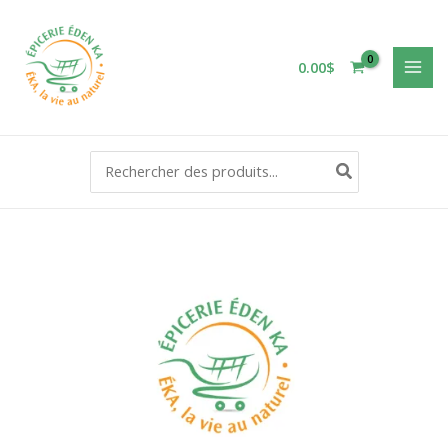
Aller
au
contenu
0.00
$
Rechercher: