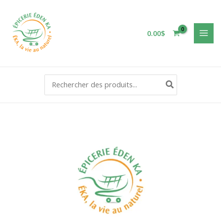
Aller
au
contenu
0.00
$
Rechercher: