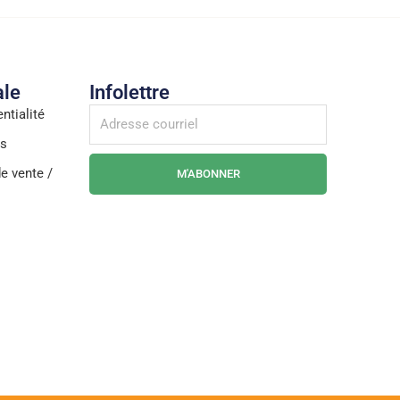
ale
Infolettre
ntialité
es
e vente /
M'ABONNER