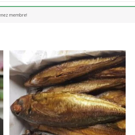
venez membre!
Plage
de
prix :
10.00$
à
16.00$