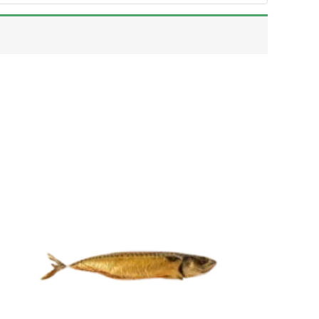
Plage
de
prix :
10.00$
à
15.00$