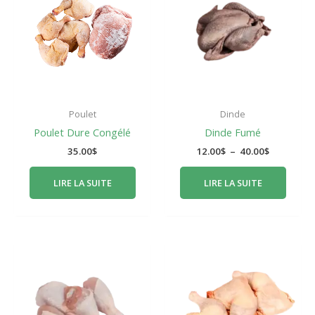
12.00$
à
40.00$
Poulet
Dinde
Poulet Dure Congélé
Dinde Fumé
35.00
$
12.00
$
–
40.00
$
LIRE LA SUITE
LIRE LA SUITE
Plage
Plage
de
de
prix :
prix :
16.00$
16.00$
à
à
31.00$
31.00$