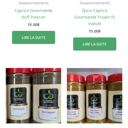
Assaisonnements
Assaisonnements
Caprice Gourmande
Épice Caprice
Roff Poisson
Gourmande Poulet Et
Viande
15.00
$
15.00
$
LIRE LA SUITE
LIRE LA SUITE