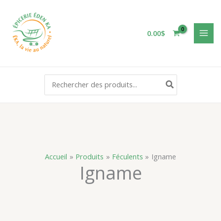
Aller
au
contenu
0.00
$
Rechercher:
Accueil
Produits
Féculents
Igname
Igname